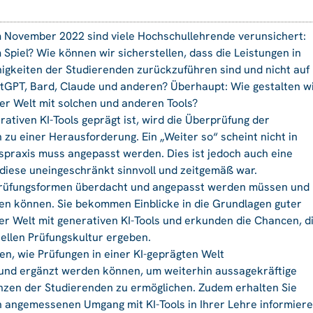
m November 2022 sind viele Hochschullehrende verunsichert:
 Spiel? Wie können wir sicherstellen, dass die Leistungen in
higkeiten der Studierenden zurückzuführen sind und nicht auf
atGPT, Bard, Claude und anderen? Überhaupt: Wie gestalten w
er Welt mit solchen und anderen Tools?
rativen KI-Tools geprägt ist, wird die Überprüfung der
 zu einer Herausforderung. Ein „Weiter so“ scheint nicht in
spraxis muss angepasst werden. Dies ist jedoch auch eine
 diese uneingeschränkt sinnvoll und zeitgemäß war.
 Prüfungsformen überdacht und angepasst werden müssen und
en können. Sie bekommen Einblicke in die Grundlagen guter
r Welt mit generativen KI-Tools und erkunden die Chancen, d
ellen Prüfungskultur ergeben.
n, wie Prüfungen in einer KI-geprägten Welt
t und ergänzt werden können, um weiterhin aussagekräftige
nzen der Studierenden zu ermöglichen. Zudem erhalten Sie
en angemessenen Umgang mit KI-Tools in Ihrer Lehre informier