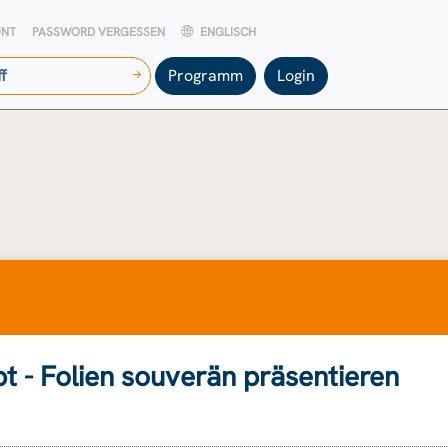
UNT
PASSWORD VERGESSEN
ENGLISCH
Programm
Login
pt - Folien souverän präsentieren