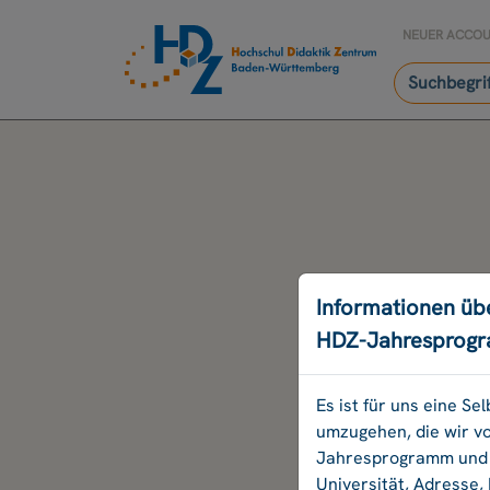
NEUER ACCO
Informationen üb
HDZ-Jahresprog
Es ist für uns eine S
umzugehen, die wir v
Jahresprogramm und B
Universität, Adresse,