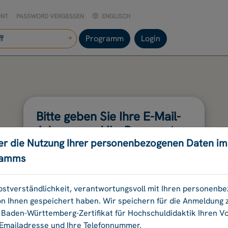
UNT
PASSWORD VERGESSEN
ENGLISCH
Programm
Login
Bitte geben Sie Ihre E-Mail-
Adresse und Ihr Passwort
er die Nutzung Ihrer personenbezogenen Daten i
an.
ramms
E-Mail-Adresse:
elbstverständlichkeit, verantwortungsvoll mit Ihren personen
on Ihnen gespeichert haben. Wir speichern für die Anmeldung
aden-Württemberg-Zertifikat für Hochschuldidaktik Ihren 
Passwort:
 Emailadresse und Ihre Telefonnummer.