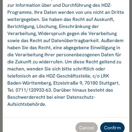
your password.
zur Information über und Durchführung des HDZ-
Programms. Ihre Daten werden von uns nicht an Dritte
weitergegeben. Sie haben das Recht auf Auskunft,
E-mail address
Berichtigung, Löschung, Einschränkung der
Verarbeitung, Widerspruch gegen die Verarbeitung
sowie das Recht auf Datenübertragbarkeit. Außerdem
Password:
haben Sie das Recht, eine abgegebene Einwilligung in
die Verarbeitung Ihrer personenbezogenen Daten für
die Zukunft zu widerrufen. Um diese Recht geltend zu
Ok
machen, wenden Sie sich bitte schriftlich oder
telefonisch an die HDZ-Geschäftsstelle, c/o LRK
Baden-Württemberg, Etzelstraße 9, 70180 Stuttgart,
Tel. 0711/120933-63. Darüber hinaus besteht das
Beschwerderecht bei einer Datenschutz-
Aufsichtsbehörde.
Hochschuldidaktikzentrum Baden-Württemberg
Geschäftsstelle HDZ c/o Landesrektorenkonferenz Baden-
Württemberg
Etzelstraße 9, 70180 Stuttgart, Tel. +49 711 120933-63,
Cancel
Confirm