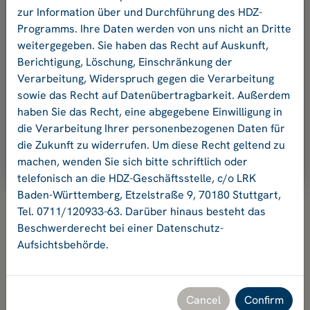
your password.
zur Information über und Durchführung des HDZ-
Programms. Ihre Daten werden von uns nicht an Dritte
weitergegeben. Sie haben das Recht auf Auskunft,
E-mail address
Berichtigung, Löschung, Einschränkung der
Verarbeitung, Widerspruch gegen die Verarbeitung
sowie das Recht auf Datenübertragbarkeit. Außerdem
Password:
haben Sie das Recht, eine abgegebene Einwilligung in
die Verarbeitung Ihrer personenbezogenen Daten für
die Zukunft zu widerrufen. Um diese Recht geltend zu
Ok
machen, wenden Sie sich bitte schriftlich oder
telefonisch an die HDZ-Geschäftsstelle, c/o LRK
Baden-Württemberg, Etzelstraße 9, 70180 Stuttgart,
Tel. 0711/120933-63. Darüber hinaus besteht das
Beschwerderecht bei einer Datenschutz-
Aufsichtsbehörde.
Hochschuldidaktikzentrum Baden-Württemberg
Geschäftsstelle HDZ c/o Landesrektorenkonferenz Baden-
Württemberg
Etzelstraße 9, 70180 Stuttgart, Tel. +49 711 120933-63,
Cancel
Confirm